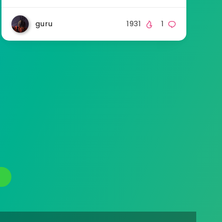
guru
1931
1
я